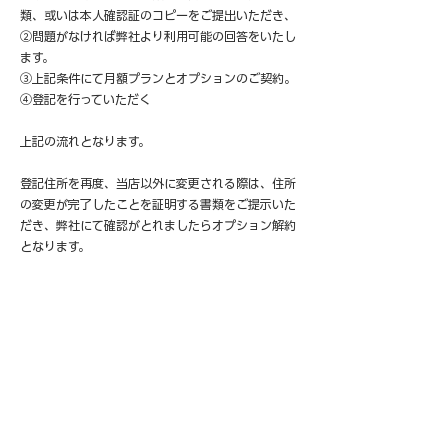
類、或いは本人確認証のコピーをご提出いただき、
②問題がなければ弊社より利用可能の回答をいたし
ます。
③上記条件にて月額プランとオプションのご契約。
④登記を行っていただく
上記の流れとなります。
登記住所を再度、当店以外に変更される際は、住所
の変更が完了したことを証明する書類をご提示いた
だき、弊社にて確認がとれましたらオプション解約
となります。
（住所のみをお貸出しするオプションが月3,300円（必須契
約プランと合わせると月額合計10,450円）あります。ただこ
ちらは、郵便物やお荷物の受取・ロッカーへの保管サービスを
付帯していない為、万が一重要な郵便物・お荷物が届いた場合
であっても、受取拒否となりますため、お勧めしておりませ
ん。）