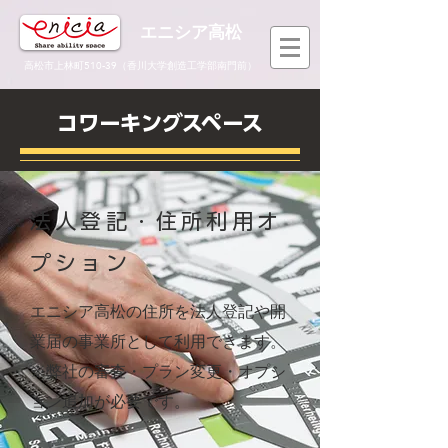
エニシア高松
高松市上林町510-39（香川大学創造工学部南門前）
コワーキングスペース
法人登記・住所利用オ
プション
エニシア高松の住所を法人登記や
開
業届の事業所として利用できます。
​※弊社の審査・プラン変更・オプシ
ョン追加が必要です。