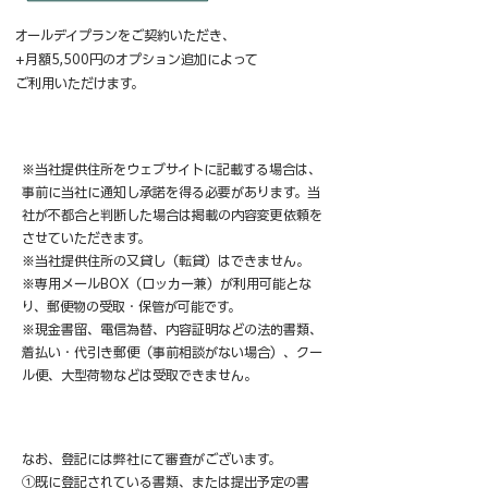
オールデイプランをご契約いただき、
+月額5,500円​のオプション追加によって
​ご利用いただけます。
※当社提供住所をウェブサイトに記載する場合は、
事前に当社に通知し承諾を得る必要があります。当
社が不都合と判断した場合は掲載の内容変更依頼を
させていただきます。
※当社提供住所の又貸し（転貸）はできません。
※専用メールBOX（ロッカー兼）が利用可能とな
り、郵便物の受取・保管が可能です。
※現金書留、電信為替、内容証明などの法的書類、
着払い・代引き郵便（事前相談がない場合）、クー
ル便、大型荷物などは受取できません。
なお、登記には弊社にて審査がございます。
①既に登記されている書類、または提出予定の書