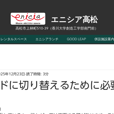
エニシア高松
高松市上林町510-39（香川大学創造工学部南門前）
レンタルスペース
エニシアランチ
GOOD LEAP
併設施設案
025年12月23日
読了時間: 3分
ドに切り替えるために必
日