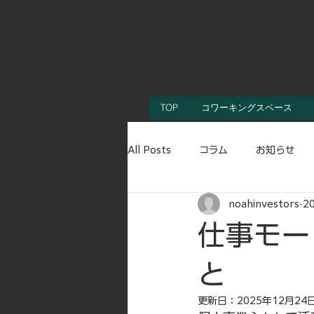
TOP
コワーキングスペース
All Posts
コラム
お知らせ
noahinvestors
2
仕事モー
と
更新日：
2025年12月24